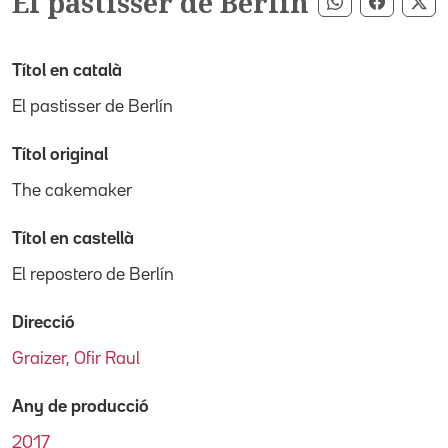
El pastisser de Berlín
Compartir pe
Compart
Co
Títol en català
El pastisser de Berlín
Títol original
The cakemaker
Títol en castellà
El repostero de Berlín
Direcció
Graizer, Ofir Raul
Any de producció
2017