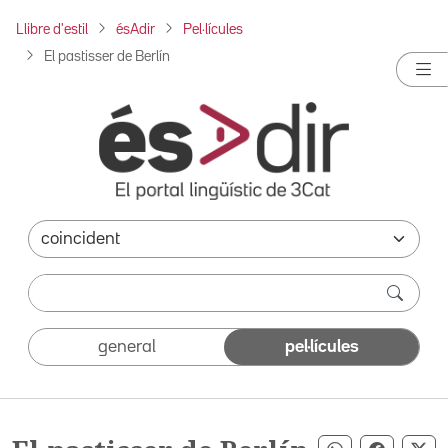
Llibre d'estil
ésAdir
Pel·lícules
El pastisser de Berlín
general
pel·lícules