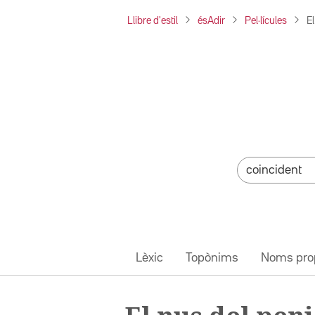
Llibre d'estil
ésAdir
Pel·lícules
El
Lèxic
Topònims
Noms pro