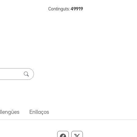
Continguts:
49919
 llengües
Enllaços