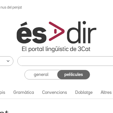
 nus del penjat
general
pel·lícules
pis
Gramàtica
Convencions
Doblatge
Altres