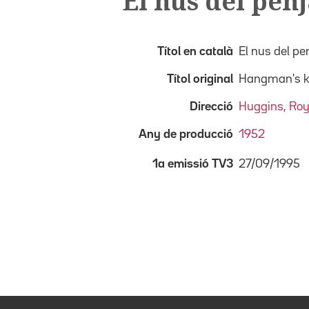
El nus del penj
Títol en català
El nus del pe
Títol original
Hangman's k
Direcció
Huggins, Ro
Any de producció
1952
27/09/1995
1a emissió TV3