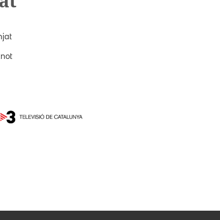
at
njat
not
y