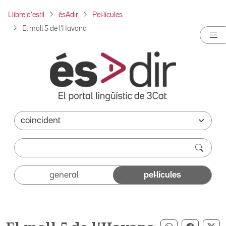
Llibre d'estil
ésAdir
Pel·lícules
El moll 5 de l'Havana
general
pel·lícules