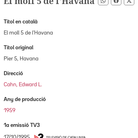
El moll 5 de l'Havana
Compartir pe
Compart
Co
Títol en català
El moll 5 de l'Havana
Títol original
Pier 5, Havana
Direcció
Cahn, Edward L.
Any de producció
1959
1a emissió TV3
17/10/1995