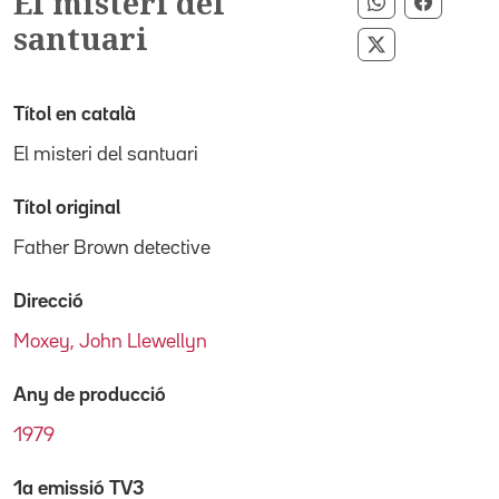
El misteri del
Compartir p
Compart
santuari
Compartir pe
Títol en català
El misteri del santuari
Títol original
Father Brown detective
Direcció
Moxey, John Llewellyn
Any de producció
1979
1a emissió TV3