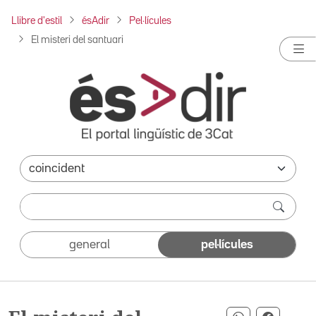
Llibre d'estil
ésAdir
Pel·lícules
El misteri del santuari
general
pel·lícules