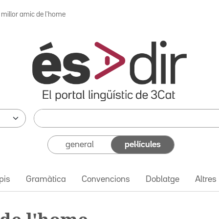
l millor amic de l'home
general
pel·lícules
pis
Gramàtica
Convencions
Doblatge
Altres