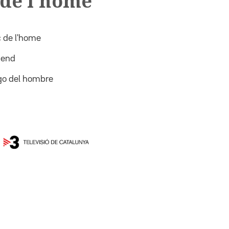
 de l'home
c de l'home
iend
go del hombre