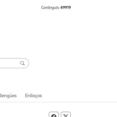
Continguts:
49919
 llengües
Enllaços