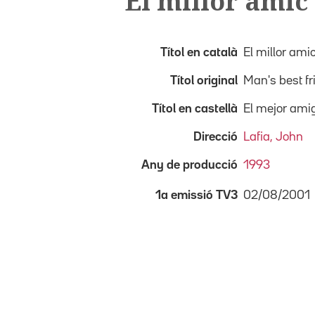
El millor amic
Títol en català
El millor ami
Títol original
Man's best fr
Títol en castellà
El mejor ami
Direcció
Lafia, John
Any de producció
1993
02/08/2001
1a emissió TV3