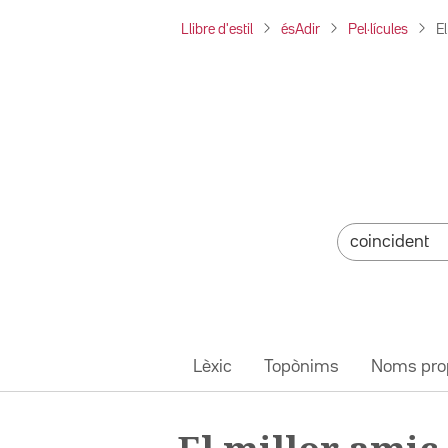
Llibre d'estil
ésAdir
Pel·lícules
E
Lèxic
Topònims
Noms pro