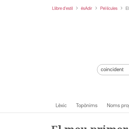
Llibre d'estil
ésAdir
Pel·lícules
E
Lèxic
Topònims
Noms pro