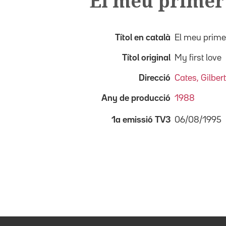
El meu prime
Títol en català
El meu prime
Títol original
My first love
Direcció
Cates, Gilbert
Any de producció
1988
06/08/1995
1a emissió TV3