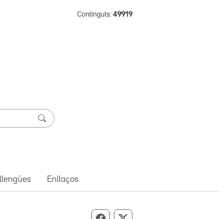
Continguts:
49919
 llengües
Enllaços