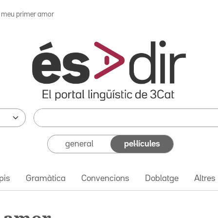
l meu primer amor
general
pel·lícules
pis
Gramàtica
Convencions
Doblatge
Altres