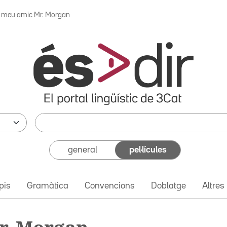
l meu amic Mr. Morgan
general
pel·lícules
pis
Gramàtica
Convencions
Doblatge
Altres