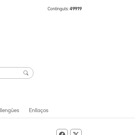
Continguts:
49919
 llengües
Enllaços