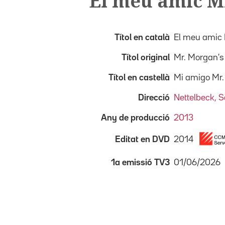
El meu amic M
Títol en català
El meu amic
Títol original
Mr. Morgan's 
Títol en castellà
Mi amigo Mr
Direcció
Nettelbeck, 
Any de producció
2013
2014
Editat en DVD
01/06/2026
1a emissió TV3