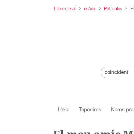
Llibre d'estil
ésAdir
Pel·lícules
E
Lèxic
Topònims
Noms pro