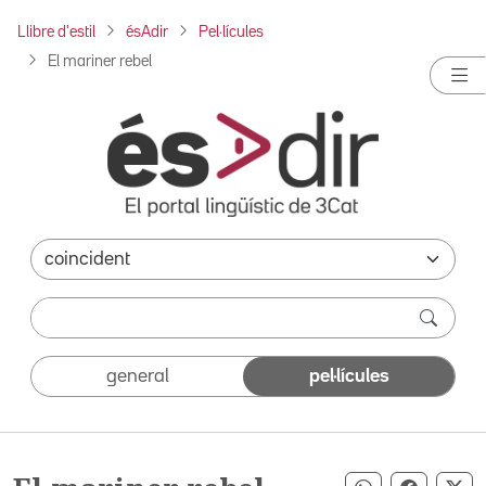
Llibre d'estil
ésAdir
Pel·lícules
El mariner rebel
general
pel·lícules