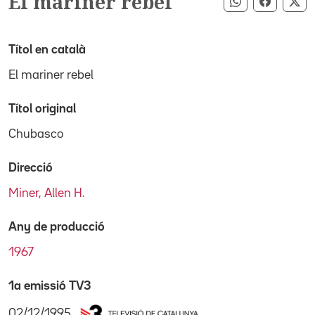
El mariner rebel
Compartir pe
Compart
Co
Títol en català
El mariner rebel
Títol original
Chubasco
Direcció
Miner, Allen H.
Any de producció
1967
1a emissió TV3
02/12/1995