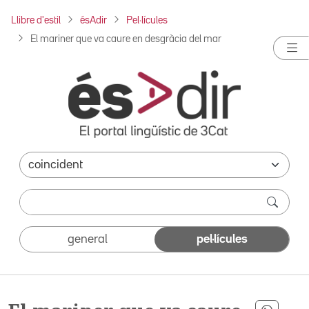
Llibre d'estil
ésAdir
Pel·lícules
El mariner que va caure en desgràcia del mar
general
pel·lícules