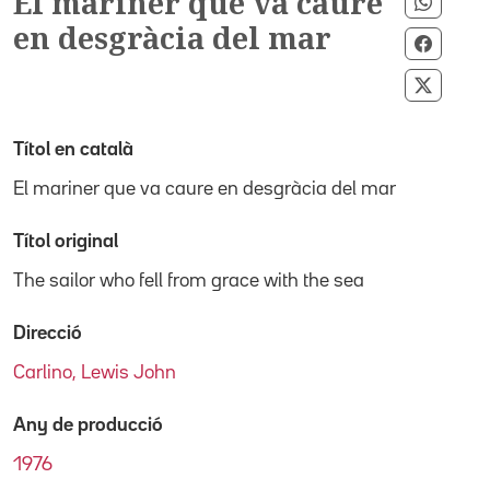
El mariner que va caure
Compar
en desgràcia del mar
Compar
Compar
Títol en català
El mariner que va caure en desgràcia del mar
Títol original
The sailor who fell from grace with the sea
Direcció
Carlino, Lewis John
Any de producció
1976