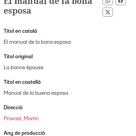
El manual de la bona
Compartir
Compa
esposa
Compartir 
Títol en català
El manual de la bona esposa
Títol original
La bonne épouse
Títol en castellà
Manual de la buena esposa
Direcció
Provost, Martin
Any de producció