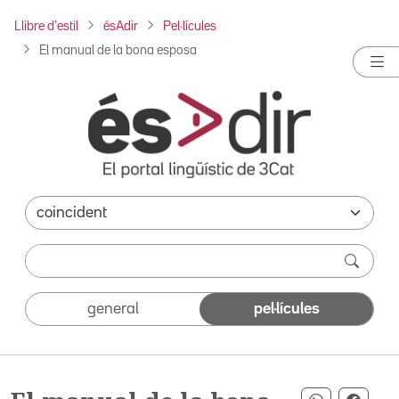
Llibre d'estil
ésAdir
Pel·lícules
El manual de la bona esposa
general
pel·lícules