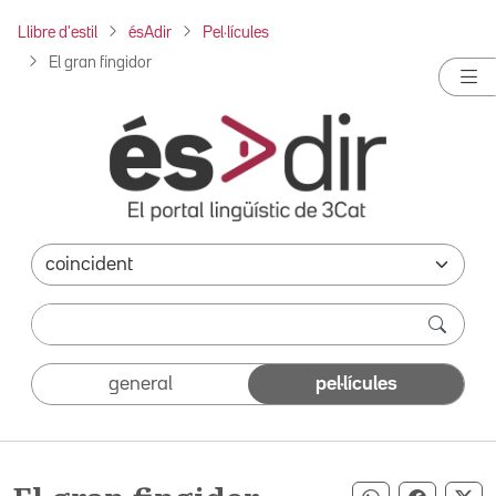
Llibre d'estil
ésAdir
Pel·lícules
El gran fingidor
general
pel·lícules