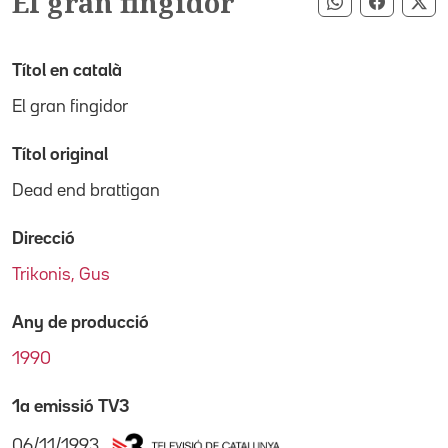
El gran fingidor
Compartir pe
Compart
Co
Títol en català
El gran fingidor
Títol original
Dead end brattigan
Direcció
Trikonis, Gus
Any de producció
1990
1a emissió TV3
06/11/1993