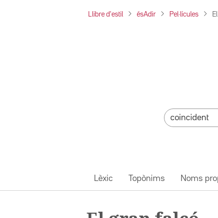
Llibre d'estil
ésAdir
Pel·lícules
El
Lèxic
Topònims
Noms pro