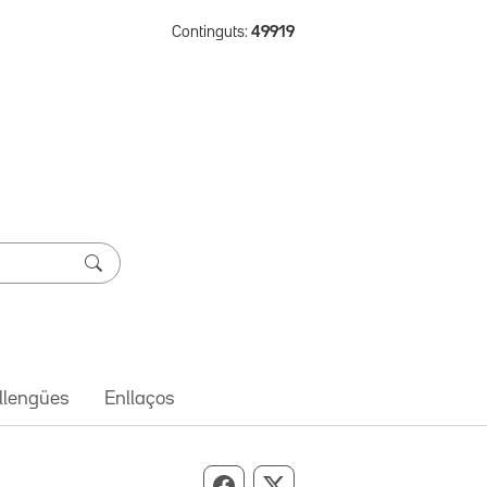
Continguts:
49919
 llengües
Enllaços