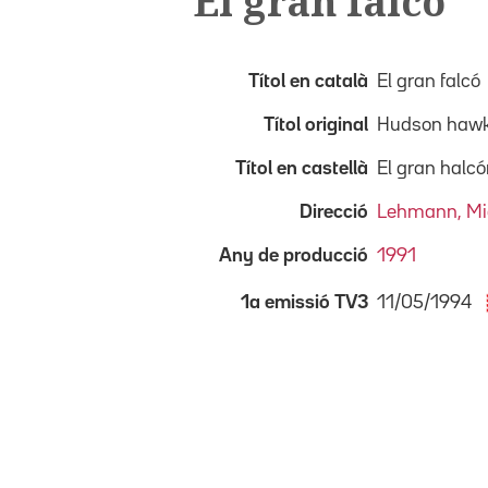
El gran falcó
Títol en català
El gran falcó
Títol original
Hudson haw
Títol en castellà
El gran halc
Direcció
Lehmann, Mi
Any de producció
1991
11/05/1994
1a emissió TV3