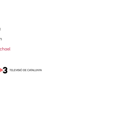
k
ón
chael