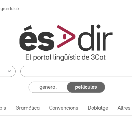
 gran falcó
general
pel·lícules
pis
Gramàtica
Convencions
Doblatge
Altres