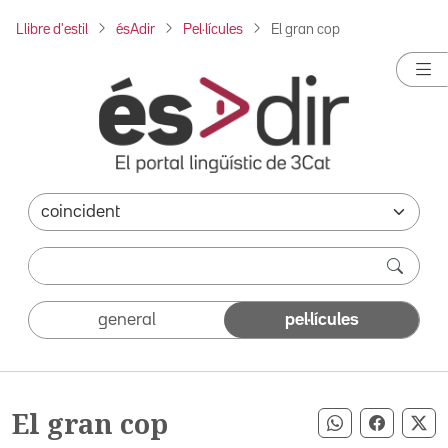
Llibre d'estil
ésAdir
Pel·lícules
El gran cop
general
pel·lícules
El gran cop
Compartir pe
Compart
Co