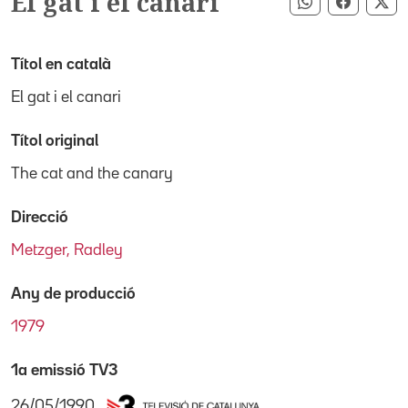
El gat i el canari
Compartir pe
Compart
Co
Títol en català
El gat i el canari
Títol original
The cat and the canary
Direcció
Metzger, Radley
Any de producció
1979
1a emissió TV3
26/05/1990