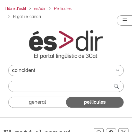
Llibre d'estil
ésAdir
Pel·lícules
El gat i el canari
general
pel·lícules