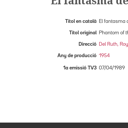
El fantasma de
Títol en català
El fantasma d
Títol original
Phantom of t
Direcció
Del Ruth, Ro
Any de producció
1954
07/04/1989
1a emissió TV3