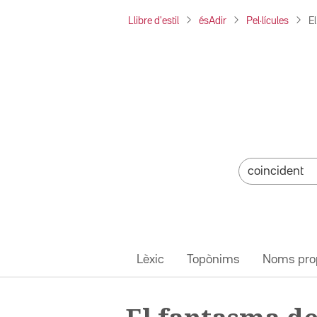
Llibre d'estil
ésAdir
Pel·lícules
E
Lèxic
Topònims
Noms pro