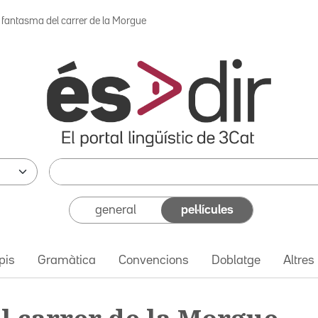
l fantasma del carrer de la Morgue
general
pel·lícules
pis
Gramàtica
Convencions
Doblatge
Altres