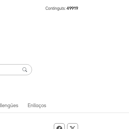
Continguts:
49919
 llengües
Enllaços