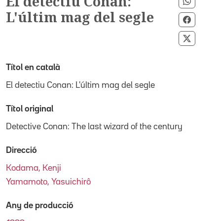
El detectiu Conan:
Compart
L'últim mag del segle
Compart
Compart
Títol en català
El detectiu Conan: L'últim mag del segle
Títol original
Detective Conan: The last wizard of the century
Direcció
Kodama, Kenji
Yamamoto, Yasuichirô
Any de producció