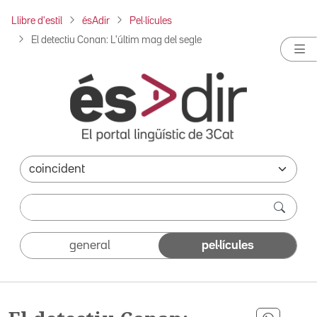
Llibre d'estil
ésAdir
Pel·lícules
El detectiu Conan: L'últim mag del segle
general
pel·lícules