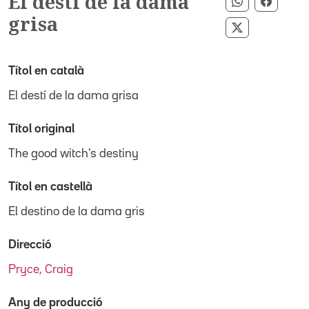
El destí de la dama
Compartir p
Compar
grisa
Compartir pe
Títol en català
El destí de la dama grisa
Títol original
The good witch's destiny
Títol en castellà
El destino de la dama gris
Direcció
Pryce, Craig
Any de producció