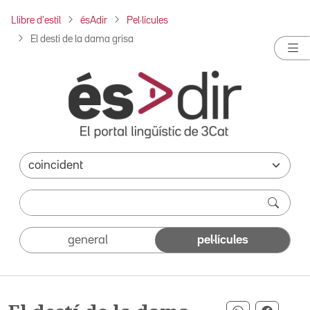
Llibre d'estil
ésAdir
Pel·lícules
El destí de la dama grisa
general
pel·lícules