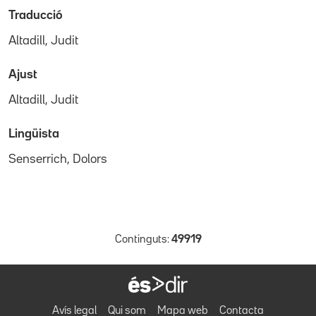
Traducció
Altadill, Judit
Ajust
Altadill, Judit
Lingüista
Senserrich, Dolors
Continguts:
49919
Avís legal
Qui som
Mapa web
Contacta