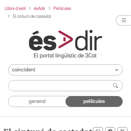
Llibre d'estil
ésAdir
Pel·lícules
El cinturó de castedat
general
pel·lícules