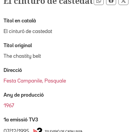
El cinturó de castedat
Compartir pe
Compart
Co
Títol en català
El cinturó de castedat
Títol original
The chastity belt
Direcció
Festa Campanile, Pasquale
Any de producció
1967
1a emissió TV3
07/12/1995