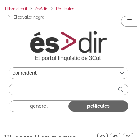
Llibre d'estil
ésAdir
Pel·lícules
El cavaller negre
general
pel·lícules