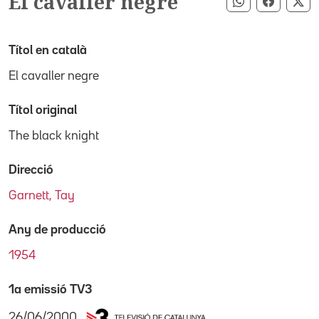
El cavaller negre
Compartir pe
Compart
Co
Títol en català
El cavaller negre
Títol original
The black knight
Direcció
Garnett, Tay
Any de producció
1954
1a emissió TV3
26/06/2000