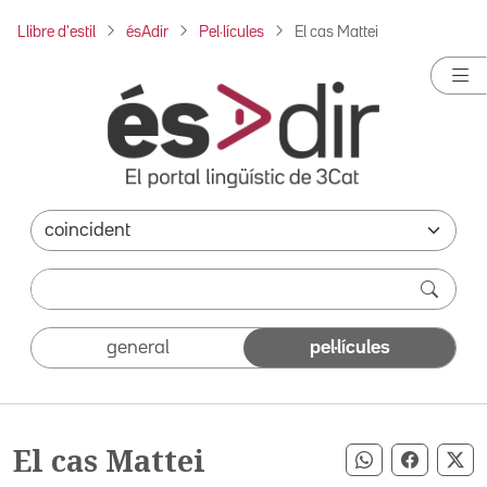
Llibre d'estil
ésAdir
Pel·lícules
El cas Mattei
general
pel·lícules
El cas Mattei
Compartir pe
Compart
Co