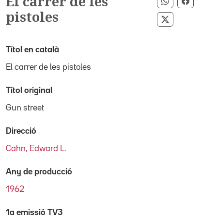
El carrer de les
Compartir p
Compar
pistoles
Compartir pe
Títol en català
El carrer de les pistoles
Títol original
Gun street
Direcció
Cahn, Edward L.
Any de producció
1962
1a emissió TV3