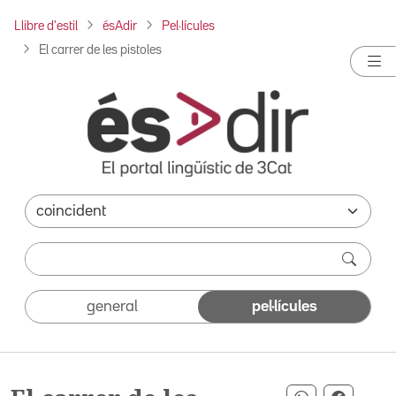
Llibre d'estil
ésAdir
Pel·lícules
El carrer de les pistoles
general
pel·lícules