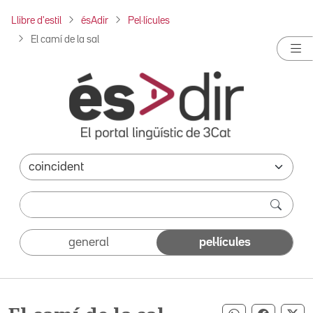
Llibre d'estil
ésAdir
Pel·lícules
El camí de la sal
general
pel·lícules