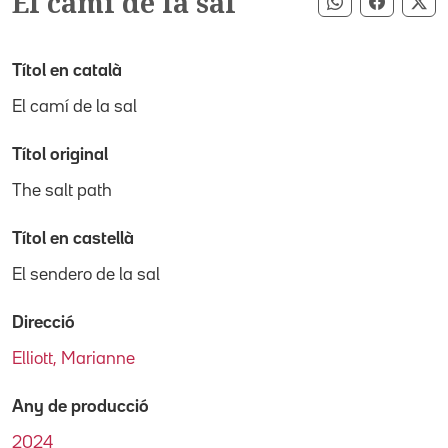
El camí de la sal
Compartir pe
Compart
Co
Títol en català
El camí de la sal
Títol original
The salt path
Títol en castellà
El sendero de la sal
Direcció
Elliott, Marianne
Any de producció
2024