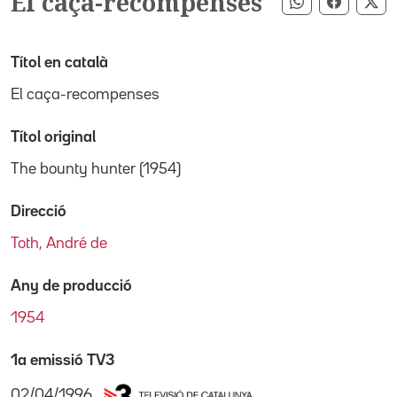
El caça-recompenses
Compartir pe
Compart
Co
Títol en català
El caça-recompenses
Títol original
The bounty hunter (1954)
Direcció
Toth, André de
Any de producció
1954
1a emissió TV3
02/04/1996