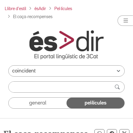
Llibre d'estil
ésAdir
Pel·lícules
El caça-recompenses
general
pel·lícules