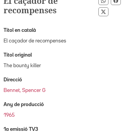
El caçador de
Compartir 
Compa
recompenses
Compartir p
Títol en català
El caçador de recompenses
Títol original
The bounty killer
Direcció
Bennet, Spencer G
Any de producció
1965
1a emissió TV3