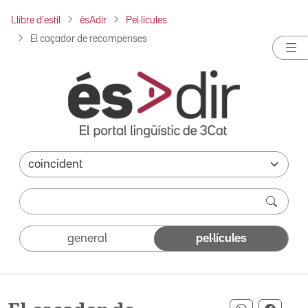
Llibre d'estil
ésAdir
Pel·lícules
El caçador de recompenses
general
pel·lícules