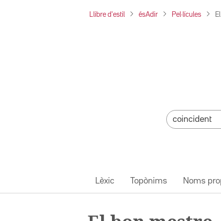
Llibre d'estil
ésAdir
Pel·lícules
E
Lèxic
Topònims
Noms pro