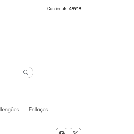
Continguts:
49919
 llengües
Enllaços