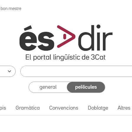
l bon mestre
general
pel·lícules
pis
Gramàtica
Convencions
Doblatge
Altres