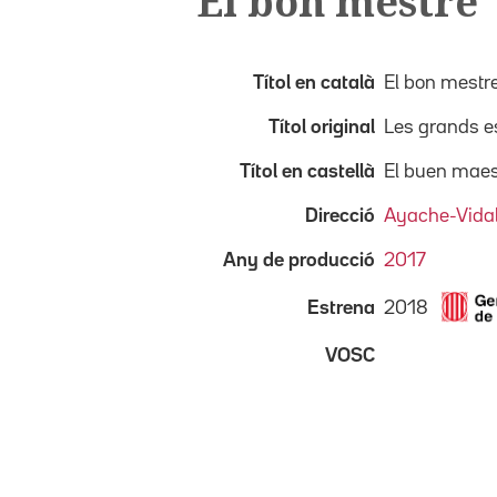
El bon mestre
Títol en català
El bon mestr
Títol original
Les grands e
Títol en castellà
El buen maes
Direcció
Ayache-Vidal,
Any de producció
2017
2018
Estrena
VOSC