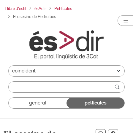
Llibre d'estil
ésAdir
Pel·lícules
El asesino de Pedralbes
general
pel·lícules