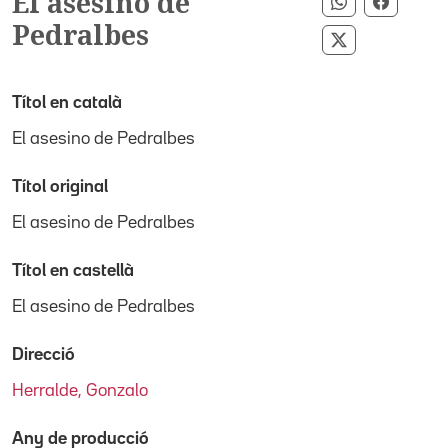
El asesino de
Compartir p
Compart
Pedralbes
Compartir pe
Títol en català
El asesino de Pedralbes
Títol original
El asesino de Pedralbes
Títol en castellà
El asesino de Pedralbes
Direcció
Herralde, Gonzalo
Any de producció