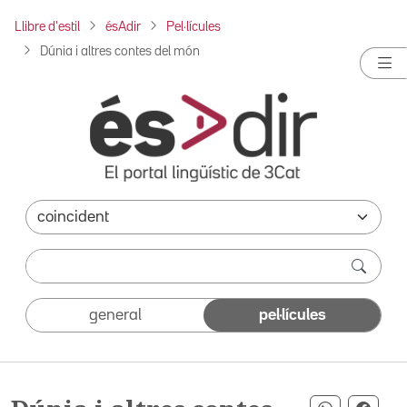
Llibre d'estil
ésAdir
Pel·lícules
Dúnia i altres contes del món
general
pel·lícules