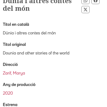
Dúnia i altres contes
Compartir
Comp
del món
Compartir 
Títol en català
Dúnia i altres contes del món
Títol original
Dounia and other stories of the world
Direcció
Zarif, Marya
Any de producció
2020
Estrena