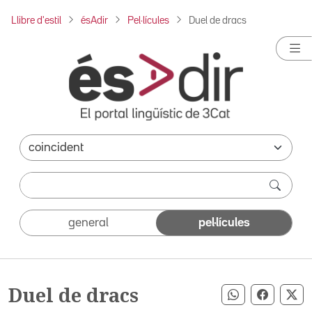
Llibre d'estil
ésAdir
Pel·lícules
Duel de dracs
general
pel·lícules
Duel de dracs
Compartir pe
Compart
Co