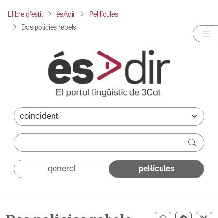
Llibre d'estil
ésAdir
Pel·lícules
Dos policies rebels
general
pel·lícules