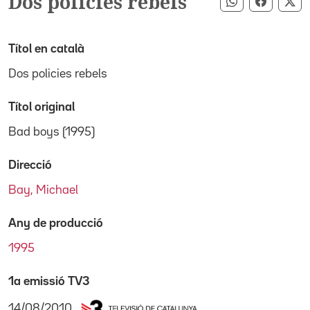
Dos policies rebels
Compartir pe
Compart
Co
Títol en català
Dos policies rebels
Títol original
Bad boys (1995)
Direcció
Bay, Michael
Any de producció
1995
1a emissió TV3
14/08/2010