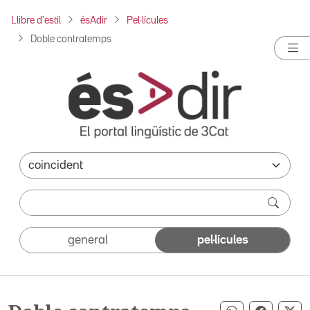
Llibre d'estil
ésAdir
Pel·lícules
Doble contratemps
general
pel·lícules