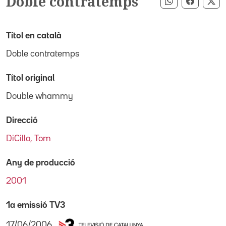
Doble contratemps
Compartir pe
Compart
Co
Títol en català
Doble contratemps
Títol original
Double whammy
Direcció
DiCillo, Tom
Any de producció
2001
1a emissió TV3
17/06/2006