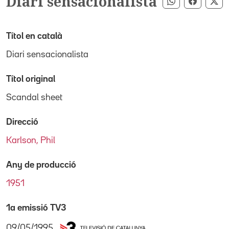
Diari sensacionalista
Compartir pe
Compart
Co
Títol en català
Diari sensacionalista
Títol original
Scandal sheet
Direcció
Karlson, Phil
Any de producció
1951
1a emissió TV3
09/05/1995