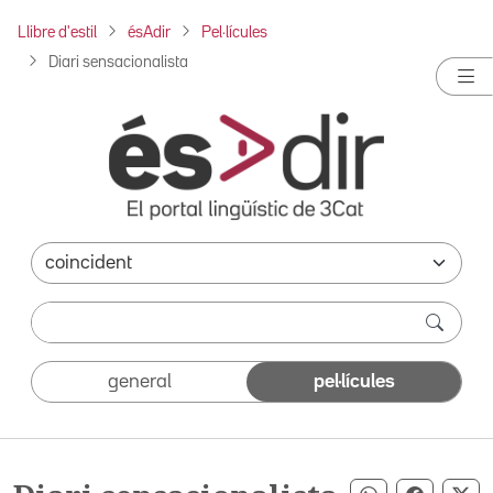
Llibre d'estil
ésAdir
Pel·lícules
Diari sensacionalista
general
pel·lícules