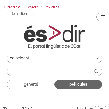
Llibre d'estil
ésAdir
Pel·lícules
Demolition man
general
pel·lícules