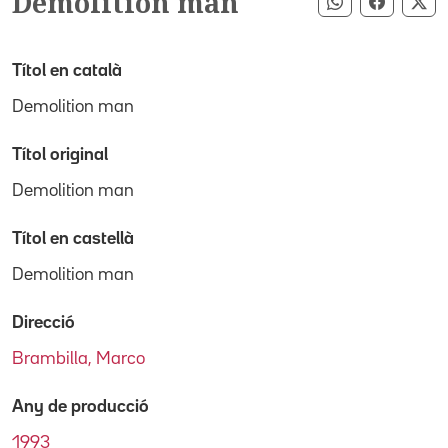
Demolition man
Compartir pe
Compart
Co
Títol en català
Demolition man
Títol original
Demolition man
Títol en castellà
Demolition man
Direcció
Brambilla, Marco
Any de producció
1993