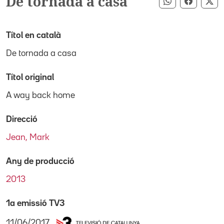
De tornada a casa
Compartir pe
Compart
Co
Títol en català
De tornada a casa
Títol original
A way back home
Direcció
Jean, Mark
Any de producció
2013
1a emissió TV3
11/06/2017