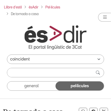
Llibre d'estil
ésAdir
Pel·lícules
De tornada a casa
general
pel·lícules