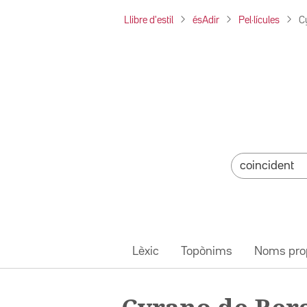
Llibre d'estil
ésAdir
Pel·lícules
C
Lèxic
Topònims
Noms pro