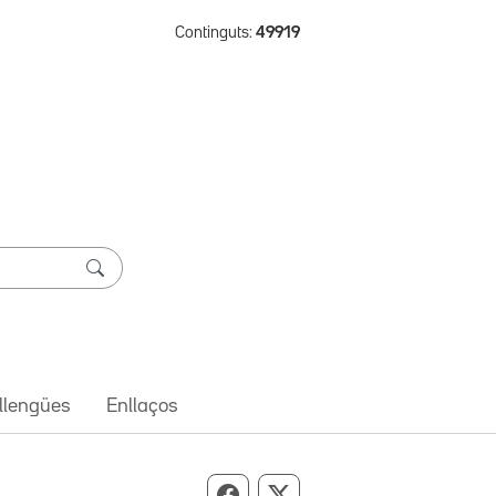
Continguts:
49919
 llengües
Enllaços