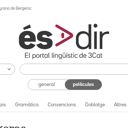
yrano de Bergerac
general
pel·lícules
pis
Gramàtica
Convencions
Doblatge
Altres