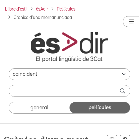
Llibre d'estil
ésAdir
Pel·lícules
Crònica d'una mort anunciada
general
pel·lícules