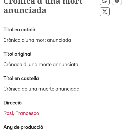
Crònica d'una mort
Compartir
Comp
anunciada
Compartir
Títol en català
Crònica d'una mort anunciada
Títol original
Crònaca di una morte annunciata
Títol en castellà
Crónica de una muerte anunciada
Direcció
Rosi, Francesco
Any de producció