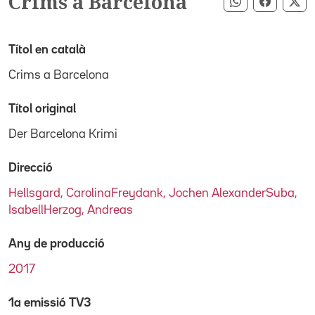
Crims a Barcelona
Compartir pe
Compart
Co
Títol en català
Crims a Barcelona
Títol original
Der Barcelona Krimi
Direcció
Hellsgard, CarolinaFreydank, Jochen AlexanderSuba,
IsabellHerzog, Andreas
Any de producció
2017
1a emissió TV3