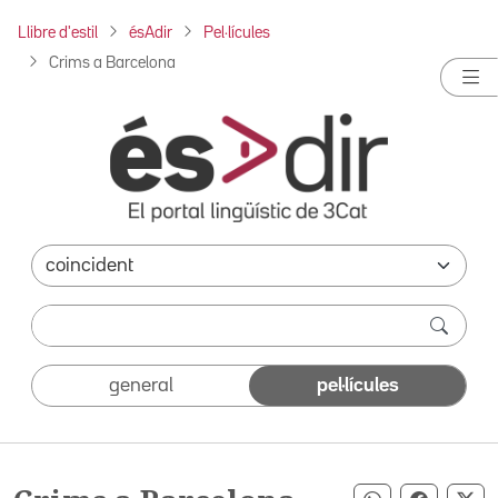
Llibre d'estil
ésAdir
Pel·lícules
Crims a Barcelona
general
pel·lícules