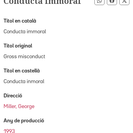
Conducta immoral
Compartir pe
Compart
Co
Títol en català
Conducta immoral
Títol original
Gross misconduct
Títol en castellà
Conducta inmoral
Direcció
Miller, George
Any de producció
1993