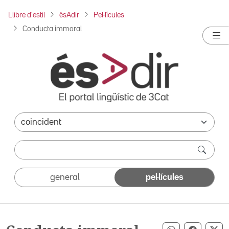
Llibre d'estil
ésAdir
Pel·lícules
Conducta immoral
general
pel·lícules