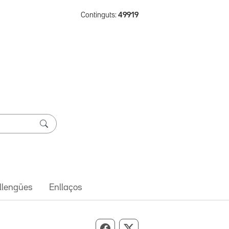
Continguts:
49919
 llengües
Enllaços