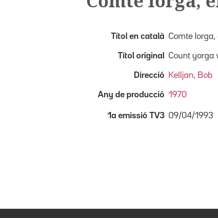
Comte Iorga, e
Títol en català
Comte Iorga,
Títol original
Count yorga
Direcció
Kelljan, Bob
Any de producció
1970
09/04/1993
1a emissió TV3