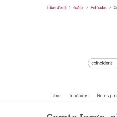
Llibre d'estil
ésAdir
Pel·lícules
C
Lèxic
Topònims
Noms pro