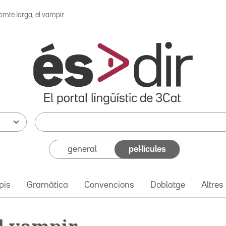
omte Iorga, el vampir
general
pel·lícules
pis
Gramàtica
Convencions
Doblatge
Altres