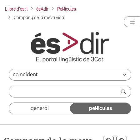
Llibre d'estil
ésAdir
Pel·lícules
Company de la meva vida
general
pel·lícules