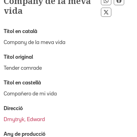
Company de la meva
Compartir 
Compar
vida
Compartir p
Títol en català
Company de la meva vida
Títol original
Tender comrade
Títol en castellà
Compañero de mi vida
Direcció
Dmytryk, Edward
Any de producció