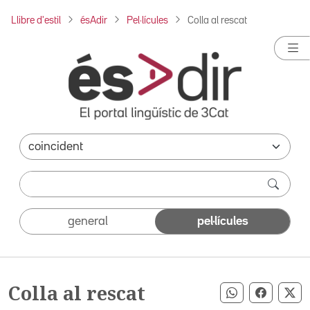
Llibre d'estil
ésAdir
Pel·lícules
Colla al rescat
general
pel·lícules
Colla al rescat
Compartir pe
Compart
Co