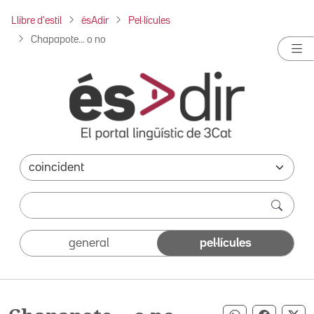
Llibre d'estil
ésAdir
Pel·lícules
Chapapote... o no
general
pel·lícules