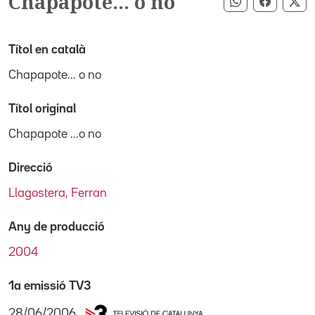
Chapapote... o no
Compartir pe
Compart
Co
Títol en català
Chapapote... o no
Títol original
Chapapote ...o no
Direcció
Llagostera, Ferran
Any de producció
2004
1a emissió TV3
28/06/2006