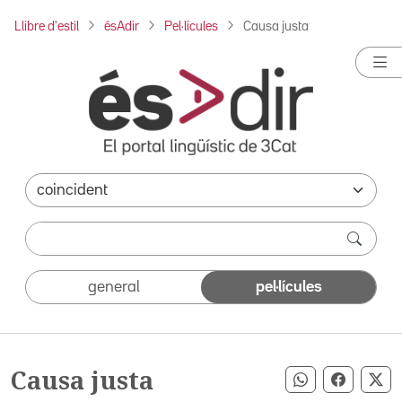
Llibre d'estil
ésAdir
Pel·lícules
Causa justa
general
pel·lícules
Causa justa
Compartir pe
Compart
Co