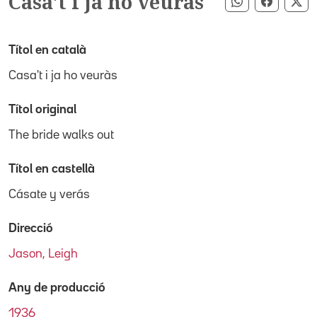
Casa't i ja ho veuràs
Compartir pe
Compart
Co
Títol en català
Casa't i ja ho veuràs
Títol original
The bride walks out
Títol en castellà
Cásate y verás
Direcció
Jason, Leigh
Any de producció
1936