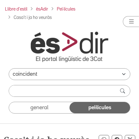
Llibre d'estil
ésAdir
Pel·lícules
Casa't i ja ho veuràs
general
pel·lícules