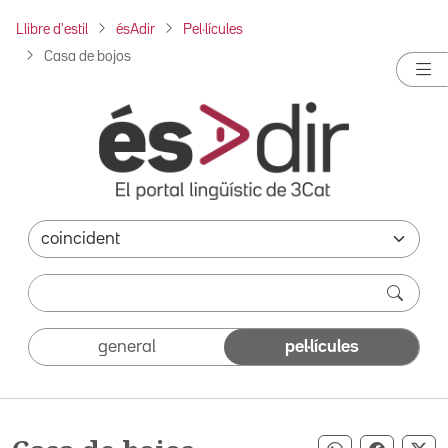
Llibre d'estil
ésAdir
Pel·lícules
Casa de bojos
general
pel·lícules