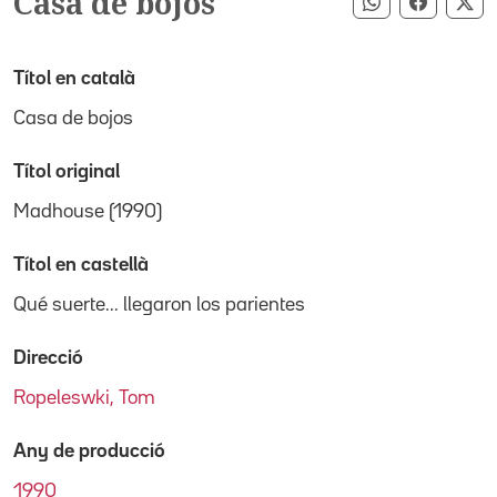
Casa de bojos
Compartir pe
Compart
Co
Títol en català
Casa de bojos
Títol original
Madhouse (1990)
Títol en castellà
Qué suerte... llegaron los parientes
Direcció
Ropeleswki, Tom
Any de producció
1990