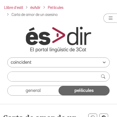
Llibre d'estil
ésAdir
Pel·lícules
Carta de amor de un asesino
general
pel·lícules