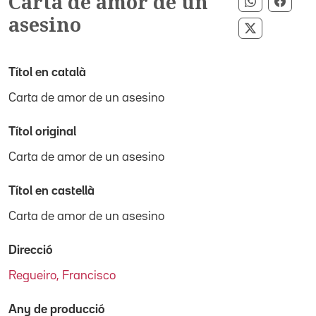
Carta de amor de un
Compartir
Compa
asesino
Compartir 
Títol en català
Carta de amor de un asesino
Títol original
Carta de amor de un asesino
Títol en castellà
Carta de amor de un asesino
Direcció
Regueiro, Francisco
Any de producció