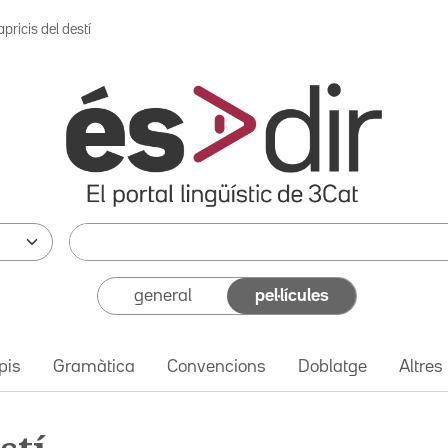
pricis del destí
general
pel·lícules
pis
Gramàtica
Convencions
Doblatge
Altres