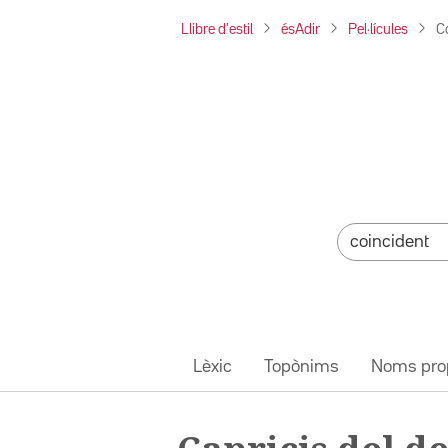
Llibre d'estil
ésAdir
Pel·lícules
Ca
Lèxic
Topònims
Noms pro