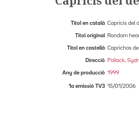
Capricis del de
Títol en català
Capricis del d
Títol original
Random hear
Títol en castellà
Caprichos de
Direcció
Pollack, Syd
Any de producció
1999
15/01/2006
1a emissió TV3