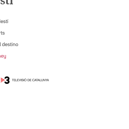
stí
estí
ts
l destino
ney