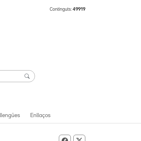
Continguts:
49919
 llengües
Enllaços