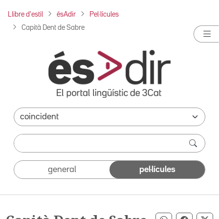
Llibre d'estil
ésAdir
Pel·lícules
Capità Dent de Sabre
general
pel·lícules