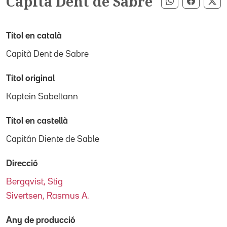
Capità Dent de Sabre
Compartir pe
Compart
Co
Títol en català
Capità Dent de Sabre
Títol original
Kaptein Sabeltann
Títol en castellà
Capitán Diente de Sable
Direcció
Bergqvist, Stig
Sivertsen, Rasmus A.
Any de producció