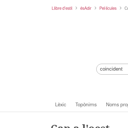
Llibre d'estil
ésAdir
Pel·lícules
Ca
Lèxic
Topònims
Noms pro