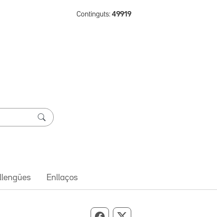
Continguts:
49919
 llengües
Enllaços