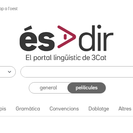
p a l'oest
general
pel·lícules
pis
Gramàtica
Convencions
Doblatge
Altres