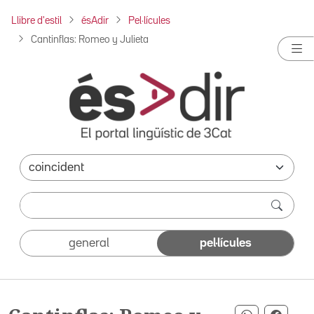
Llibre d'estil
ésAdir
Pel·lícules
Cantinflas: Romeo y Julieta
general
pel·lícules