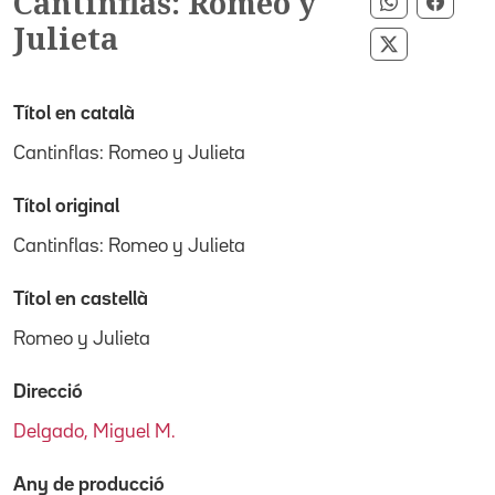
Cantinflas: Romeo y
Compartir 
Compa
Julieta
Compartir p
Títol en català
Cantinflas: Romeo y Julieta
Títol original
Cantinflas: Romeo y Julieta
Títol en castellà
Romeo y Julieta
Direcció
Delgado, Miguel M.
Any de producció